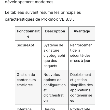
développement modernes.
Le tableau suivant résume les principales
caractéristiques de Proxmox VE 8.3 :
Fonctionnalit
Description
Avantage
é
SecureApt
Système de
Renforcemen
signature
t de la
cryptographi
sécurité des
que des
mises à jour
paquets
Gestion de
Nouvelles
Déploiement
conteneurs
options de
et gestion
améliorée
configuration
simplifiés des
et
applications
d’orchestrati
conteneurisé
on
es
Interface
Design
Productivité