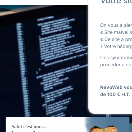
Votre si
On vous a ale
« Site malveil
« Ce site a pr
? Votre héber
Ces symptômes 
procéder à so
RevoWeb vous 
de 100 € H.T.