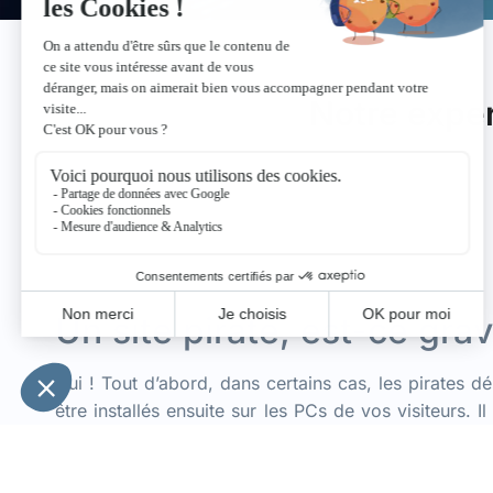
Notre exper
Un site piraté, est-ce grav
Oui ! Tout d’abord, dans certains cas, les pirates 
être installés ensuite sur les PCs de vos visiteurs. I
soient redirigés vers d’autre sites peu fréquenta
l’hébergement de page de phishing ou d’envoi de s